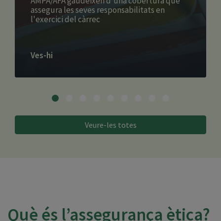
AMPA/AFA gaudeixen d'una cobertura que
assegura les seves responsabilitats en
l'exercici del càrrec
Ves-hi
Veure-les totes
Què és l’assegurança ètica?