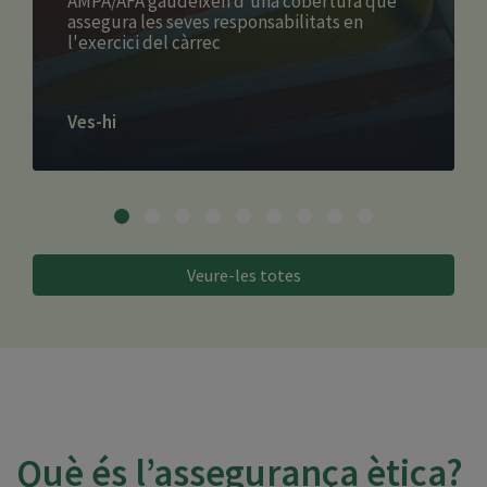
AMPA/AFA gaudeixen d'una cobertura que
assegura les seves responsabilitats en
l'exercici del càrrec
Ves-hi
Veure-les totes
Què és l’assegurança ètica?